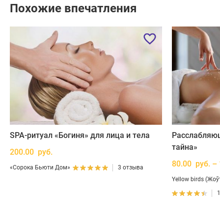
Похожие впечатления
SPA-ритуал «Богиня» для лица и тела
Расслабляю
тайна»
200.00 руб.
80.00 руб. –
«Сорока Бьюти Дом»
3 отзыва
Yellow birds (Жо