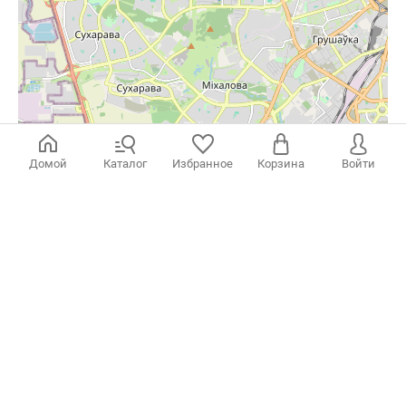
скраб, обертывание, массаж головы, массаж тела, чай, 1 чел., 2 часа
Домой
Каталог
Избранное
Корзина
Войти